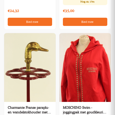
Nog
4u 17m
€24,32
€35,00
Bied mee
Bied mee
Charmante Franse paraplu-
MOSCHINO Swim -
en wandelstokhouder met
joggingpak met goudkleurige