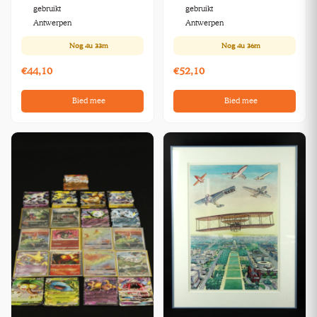
1:43
gebruikt
gebruikt
Antwerpen
Antwerpen
Nog
4u 33m
Nog
4u 36m
€44,10
€52,10
Bied mee
Bied mee