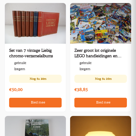
Set van 7 vintage Liebig
Zeer groot lot originele
chromo-verzamelalbums
LEGO handleidingen en
instructieboekjes
gebruikt
gebruikt
Izegem
Izegem
Nog
5u 30m
Nog
5u 35m
€50,00
€38,85
Bied mee
Bied mee