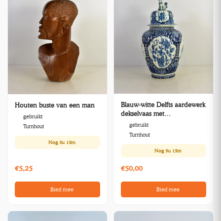
Blauw-witte Delfts aardewerk
Houten buste van een man
dekselvaas met
gebruikt
bloemenmotief
gebruikt
Turnhout
Turnhout
Nog
5u 15m
Nog
5u 15m
€5,25
€50,00
Bied mee
Bied mee