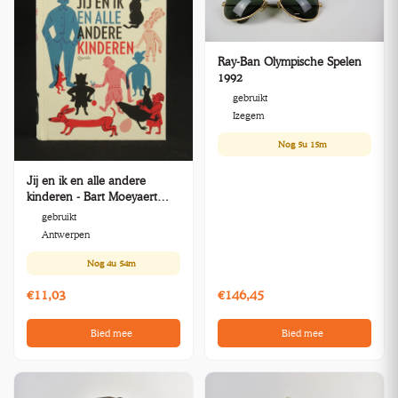
Ray-Ban Olympische Spelen
1992
gebruikt
Izegem
Nog
5u 15m
Jij en ik en alle andere
kinderen - Bart Moeyaert
(°1964)
gebruikt
Antwerpen
Nog
4u 54m
€11,03
€146,45
Bied mee
Bied mee