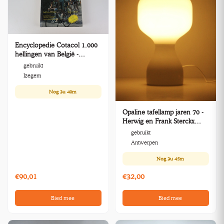
Encyclopedie Cotacol 1.000
hellingen van België -
wielersportboek
gebruikt
Izegem
Nog
3u 40m
Opaline tafellamp jaren 70 -
Herwig en Frank Sterckx
voor Massive
gebruikt
Antwerpen
Nog
3u 45m
€90,01
€32,00
Bied mee
Bied mee