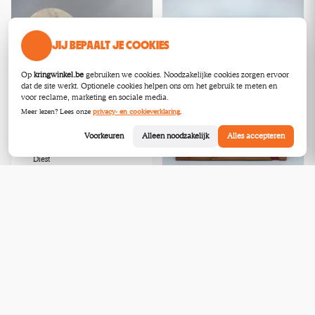
JIJ BEPAALT JE COOKIES
Op
kringwinkel.be
gebruiken we cookies. Noodzakelijke cookies zorgen ervoor
dat de site werkt. Optionele cookies helpen ons om het gebruik te meten en
voor reclame, marketing en sociale media.
Meer lezen? Lees onze
privacy- en cookieverklaring
.
Art deco marmeren klok met
vogelbeeld
Voorkeuren
Alleen noodzakelijk
Alles accepteren
gebruikt
Diest
Nog
1 dag
Vintage leder reliëfpaneel -
Curupay
zogoedalsnieuw
Dendermonde
Nog
1 dag
€37,00
€18,76