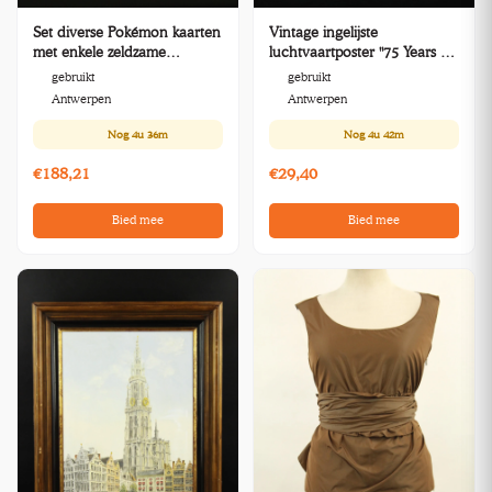
Set diverse Pokémon kaarten
Vintage ingelijste
met enkele zeldzame
luchtvaartposter "75 Years of
exemplaren
Powered Flight" – Letizia
gebruikt
gebruikt
Pitigliani (1978)
Antwerpen
Antwerpen
Nog
4u 36m
Nog
4u 42m
€188,21
€29,40
Bied mee
Bied mee