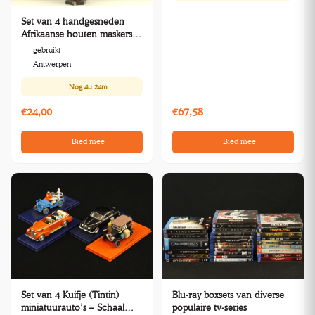
Set van 4 handgesneden
Afrikaanse houten maskers –
diverse tribale stijlen
gebruikt
Antwerpen
Nog
4u 24m
€24,00
€67,58
Bied mee
Bied mee
Set van 4 Kuifje (Tintin)
Blu-ray boxsets van diverse
miniatuurauto’s – Schaal
populaire tv-series