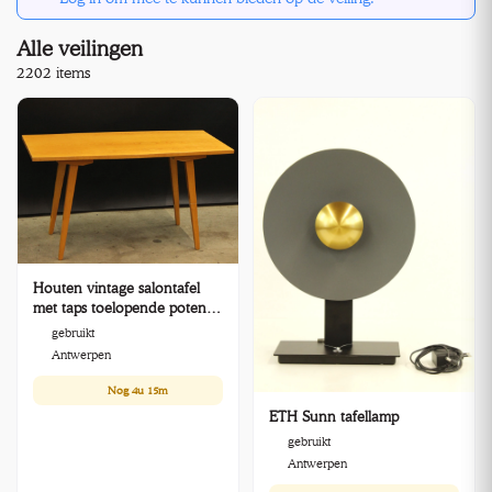
Alle veilingen
2202 items
Houten vintage salontafel
met taps toelopende poten -
jaren 50/60 stijl
gebruikt
Antwerpen
Nog
4u 15m
ETH Sunn tafellamp
gebruikt
Antwerpen