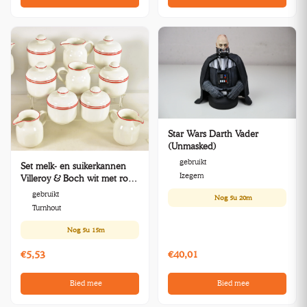
Star Wars Darth Vader
(Unmasked)
gebruikt
Set melk- en suikerkannen
Izegem
Villeroy & Boch wit met rode
rand
gebruikt
Nog
5u 20m
Turnhout
Nog
5u 15m
€5,53
€40,01
Bied mee
Bied mee