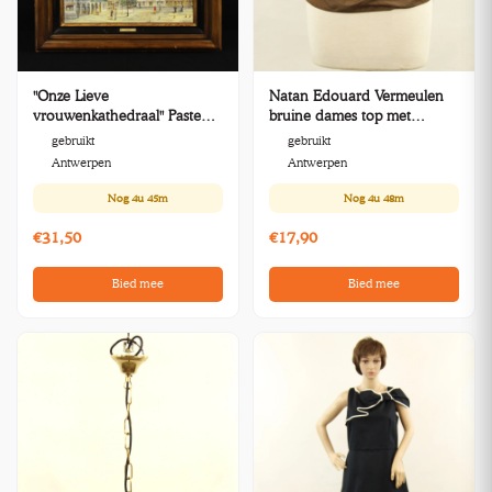
"Onze Lieve
Natan Edouard Vermeulen
vrouwenkathedraal" Pasteuze
bruine dames top met
techniek acryl op canvas
strikceintuur - maat: 38
gebruikt
gebruikt
gesigneerd G. Franck
Antwerpen
Antwerpen
Nog
4u 45m
Nog
4u 48m
€31,50
€17,90
Bied mee
Bied mee