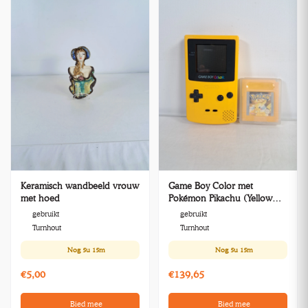
Keramisch wandbeeld vrouw
Game Boy Color met
met hoed
Pokémon Pikachu (Yellow
spel) 1999
gebruikt
gebruikt
Turnhout
Turnhout
Nog
5u 15m
Nog
5u 15m
€5,00
€139,65
Bied mee
Bied mee