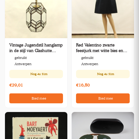
Vintage Jugendstil hanglamp
Red Valentino zwarte
in de stijl van Glashutte
feestjurk met witte bies en
Limburg
strikdetail - maat 46
gebruikt
gebruikt
Antwerpen
Antwerpen
Nog
4u 51m
Nog
4u 51m
€29,01
€16,80
Bied mee
Bied mee