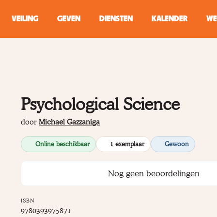
VEILING
GEVEN
DIENSTEN
KALENDER
WE
ZOEKEN
WINKEL
Psychological Science
Typ minstens 2 
door
Michael Gazzaniga
Online beschikbaar
1 exemplaar
Gewoon
Nog geen beoordelingen
ISBN
9780393975871