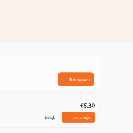
Toepassen
€5,30
Bekijk
In mandje