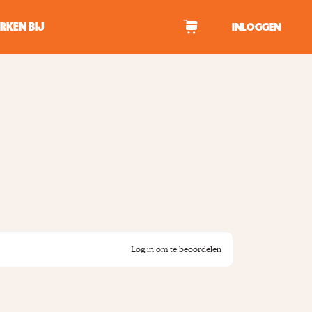
RKEN BIJ
INLOGGEN
WAGEN
tekens om te zoeken.
Log in om te beoordelen