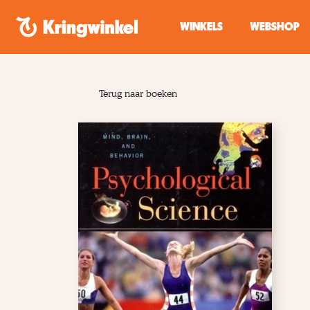
Spring naar inhoud
WINKELS
WEBSHOP
Terug naar boeken