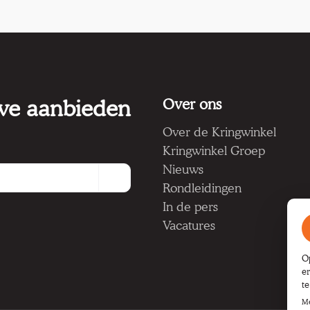
 we aanbieden
Over ons
Over de Kringwinkel
Kringwinkel Groep
Nieuws
Rondleidingen
In de pers
Vacatures
O
e
t
Me