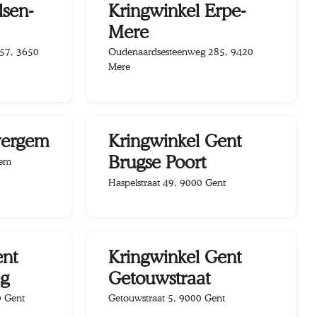
lsen-
Kringwinkel Erpe-
Mere
57, 3650
Oudenaardsesteenweg 285, 9420
Mere
vergem
Kringwinkel Gent
Brugse Poort
gem
Haspelstraat 49, 9000 Gent
ent
Kringwinkel Gent
g
Getouwstraat
0 Gent
Getouwstraat 5, 9000 Gent