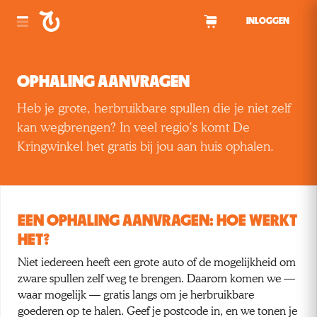
Spring naar inhoud
INLOGGEN
OPHALING AANVRAGEN
Heb je grote, herbruikbare spullen die je niet zelf
kan wegbrengen? In veel regio’s komt De
Kringwinkel het gratis bij jou aan huis ophalen.
EEN OPHALING AANVRAGEN: HOE WERKT
HET?
Niet iedereen heeft een grote auto of de mogelijkheid om
zware spullen zelf weg te brengen. Daarom komen we —
waar mogelijk — gratis langs om je herbruikbare
goederen op te halen. Geef je postcode in, en we tonen je