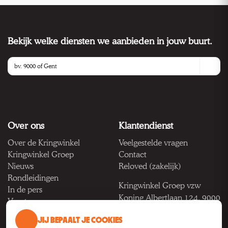
Bekijk welke diensten we aanbieden in jouw buurt.
Over ons
Klantendienst
Over de Kringwinkel
Veelgestelde vragen
Kringwinkel Groep
Contact
Nieuws
Reloved (zakelijk)
Rondleidingen
Kringwinkel Groep vzw
In de pers
Koning Albertlaan 124, 9000
Vacatures
Gent
JIJ BEPAALT JE COOKIES
BTW BE 1033.922.208