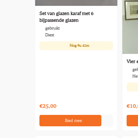
Set van glazen karaf met 6
bijpassende glazen
gebruikt
Diest
Nog
9u 41m
Vier 
geb
He
€25,00
€10,
Bied mee