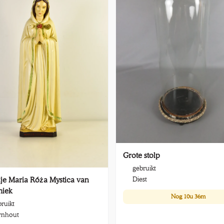
Grote stolp
gebruikt
Diest
je Maria Róża Mystica van
miek
Nog
10u 36m
ruikt
rnhout