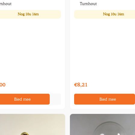
rnhout
Turnhout
Nog
10u 16m
Nog
10u 16m
00
€8,21
Bied mee
Bied mee