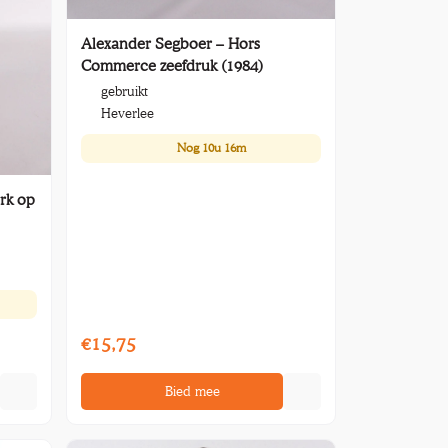
Alexander Segboer – Hors
Commerce zeefdruk (1984)
gebruikt
Heverlee
Nog
10u 16m
rk op
€15,75
Bied mee