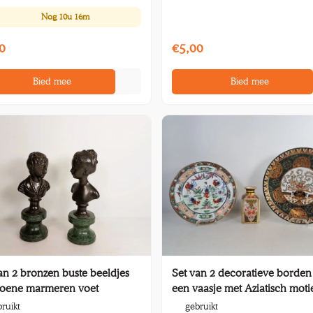
Nog
10u 16m
0
€5,00
Bied mee
Bied mee
an 2 bronzen buste beeldjes
Set van 2 decoratieve borden
roene marmeren voet
een vaasje met Aziatisch moti
ruikt
gebruikt