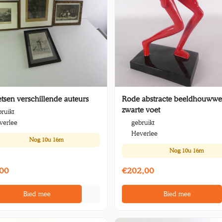
etsen verschillende auteurs
Rode abstracte beeldhouwwe
zwarte voet
ruikt
verlee
gebruikt
Heverlee
Nog
10u 16m
Nog
10u 16m
00
€202,00
Bied mee
Bied mee