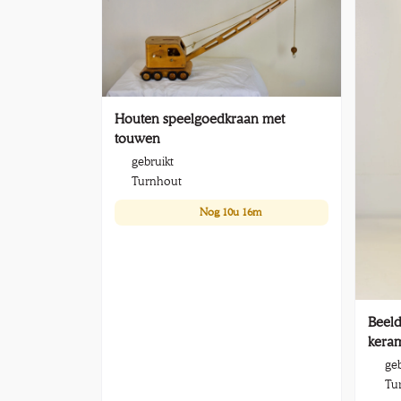
Houten speelgoedkraan met
touwen
gebruikt
Turnhout
Nog
10u 16m
Beeld
kera
geb
Tu