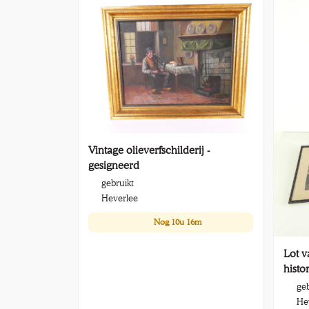
Vintage olieverfschilderij -
gesigneerd
gebruikt
Heverlee
Nog
10u 16m
Lot v
histo
geb
He