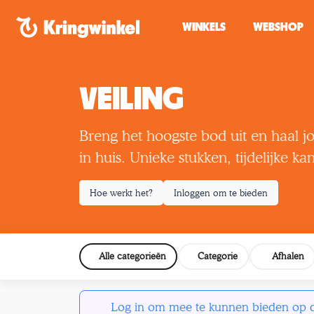
Spring naar inhoud
WINKELS
WEBSHOP
VEILING
Breng het hoogste bod uit en haal j
in huis. Unieke stukken, tijdelijke ka
Hoe werkt het?
Inloggen om te bieden
Alle categorieën
Categorie
Afhalen
Log in om mee te kunnen bieden op de