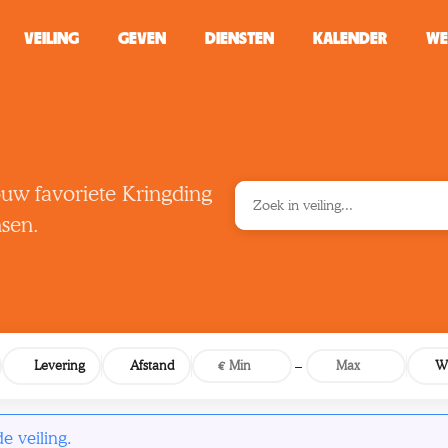
VEILING
GEVEN
DIENSTEN
KALENDER
WE
ZOEKEN
WINKEL
ouw favoriete Kringding
nsen.
Typ minstens 2 
–
Levering
Afstand
W
 veiling.