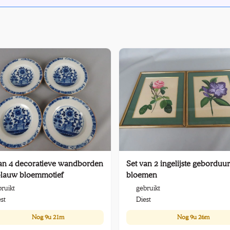
an 4 decoratieve wandborden
Set van 2 ingelijste geborduu
blauw bloemmotief
bloemen
ruikt
gebruikt
st
Diest
Nog
9u 21m
Nog
9u 26m