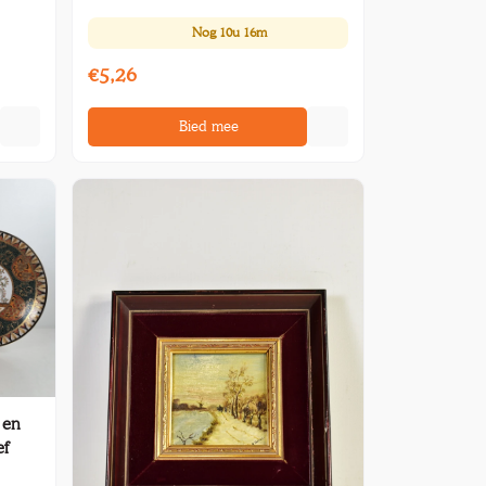
Nog
10u 16m
€5,26
Bied mee
 en
ef