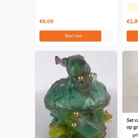
€6,09
€5,8
Bied mee
Set v
op g
geb