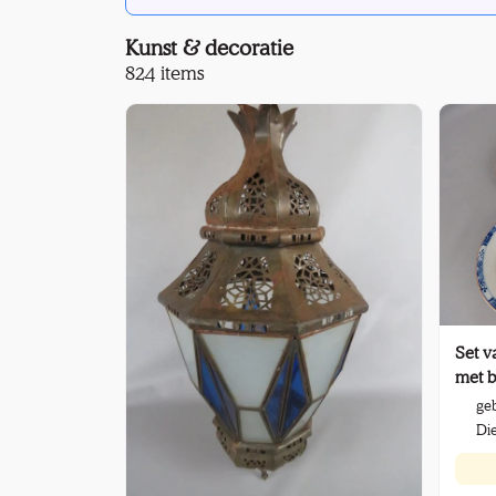
Kunst & decoratie
824 items
Set v
met 
geb
Die