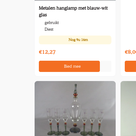
Metalen hanglamp met blauw-wit
glas
gebruikt
Diest
Nog
9u 16m
€12,27
€8,0
Bied mee