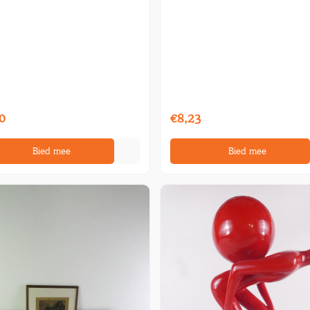
0
€8,23
Bied mee
Bied mee