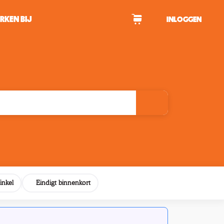
RKEN BIJ
INLOGGEN
WAGEN
tekens om te zoeken.
inkel
Eindigt binnenkort