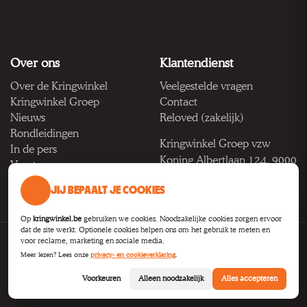
Over ons
Klantendienst
Over de Kringwinkel
Veelgestelde vragen
Kringwinkel Groep
Contact
Nieuws
Reloved (zakelijk)
Rondleidingen
Kringwinkel Groep vzw
In de pers
Koning Albertlaan 124, 9000
Vacatures
Gent
JIJ BEPAALT JE COOKIES
BTW BE 1033.922.208
Op
kringwinkel.be
gebruiken we cookies. Noodzakelijke cookies zorgen ervoor
dat de site werkt. Optionele cookies helpen ons om het gebruik te meten en
voor reclame, marketing en sociale media.
Privacy
Voorwaarden
Toegankelijkheid
Cookie-instellingen
Meer lezen? Lees onze
privacy- en cookieverklaring
.
B2B
Voorkeuren
Alleen noodzakelijk
Alles accepteren
© 2026
Kringwinkel Groep VZW
.