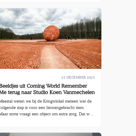
onschatbare waarde: lokaal, menselijk en dicht bij
huis. Bij Kringwinkel WEB in Turnhout en Merksplas
spraken we met drie vrijwilligers: Jamie, Die en Ivan.
Elk met hun eigen achtergrond, talenten en
motivatie, maar met één duidelijke gemene deler:
goesting om bij te dragen.
22 DECEMBER 2025
Beeldjes uit Coming World Remember
Me terug naar Studio Koen Vanmechelen
Meestal weten we bij de Kringwinkel meteen wat de
volgende stap is voor een binnengebracht item.
Maar soms vraagt een object om extra zorg. Dat was
het geval bij de beeldjes uit het kunstproject Coming
World Remember Me van kunstenaar Koen
Vanmechelen die de voorbije maanden bij