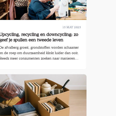
15 MAY 2025
Upcycling, recycling en downcycling: zo
geef je spullen een tweede leven
De afvalberg groeit, grondstoffen worden schaarser
en de roep om duurzaamheid klinkt luider dan ooit.
Steeds meer consumenten zoeken naar manieren
om bewust om te gaan met spullen en materialen.
Begrippen als recycling, upcycling en downcycling
vliegen je om de oren. Maar wat betekenen ze nu
precies? En hoe kan jij er als consument je steentje
mee bijdragen aan een circulaire economie?