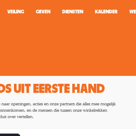
VEILING
GEVEN
DIENSTEN
KALENDER
WE
ZOEKEN
WINKEL
Typ minstens 2 
S UIT EERSTE HAND
naar openingen, acties en onze partners die alles mee mogelijk
 binnenkomen, en de mensen die tussen onze winkelrekken
it over vertellen.