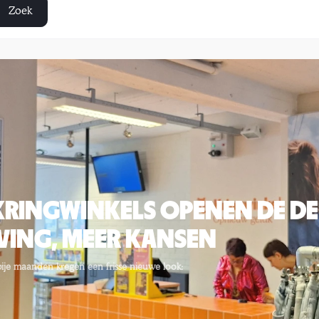
Zoek
KRINGWINKELS OPENEN DE DE
EVING, MEER KANSEN
je maanden kregen een frisse nieuwe look: