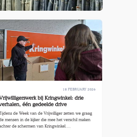
18 FEBRUARY 2026
Vrijwilligerswerk bij Kringwinkel: drie
verhalen, één gedeelde drive
Tijdens de Week van de Vrijwilliger zetten we graag
de mensen in de kijker die mee het verschil maken
achter de schermen van Kringwinkel.
Vrijwilligerswerk in de buurt is daarbij van