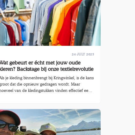
het In Flanders Fields Museum.
24 JULY 2025
Wat gebeurt er écht met jouw oude
kleren? Backstage bij onze textielrevolutie
Als je kleding binnenbrengt bij Kringwinkel, is de kans
groot dat die opnieuw gedragen wordt. Maar
hoeveel van de kledingstukken vinden effectief een
nieuwe eigenaar? En wat met kledij die niet meer
verkocht kan worden?