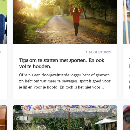
5
7 AUGUST 2025
Tips om te starten met sporten. En ook
vol te houden.
Of je nu een doorgewinterde jogger bent of gewoon
zin hebt om wat meer te bewegen: sport is goed voor
je lijf én voor je hoofd. En toch is het niet voor
iedereen vanzelfsprekend om eraan te beginnen.
Soms is het een kwestie van motivatie, soms spelen
tijd of geld een rol. Samen met Sport Vlaanderen
willen we die drempels verlagen. Want bewegen
moet haalbaar zijn, ook als je geen sportabonnement
of gloednieuwe uitrusting kan betalen.