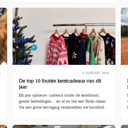
elektro extra in de kijker. Want achter elk toestel
schuilt een kans: op hergebruik, op sociale
tewerkstelling én op minder afval.
6
6 JANUARY 2026
De top 10 foutste kerstcadeaus van dit
jaar
Elk jaar opnieuw: cadeaus onder de kerstboom,
goede bedoelingen… en af en toe een flinke misser.
Via een grote bevraging verzamelden we honderden
verhalen over kerstcadeaus die nét niet raak waren.
r
Daaruit blijkt dat 9 op de 10 mensen dit jaar een
cadeau kreeg voor kerst of nieuwjaar, gemiddeld net