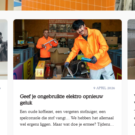
6
9 APRIL 2026
Geef je ongebruikte elektro opnieuw
geluk
Een oude koffiezet, een vergeten stofzuiger, een
spelconsole die stof vangt… We hebben het allemaal
wel ergens liggen. Maar wat doe je ermee? Tijdens
de grote Elektro Geefdag op 17 april zet Kringwinkel