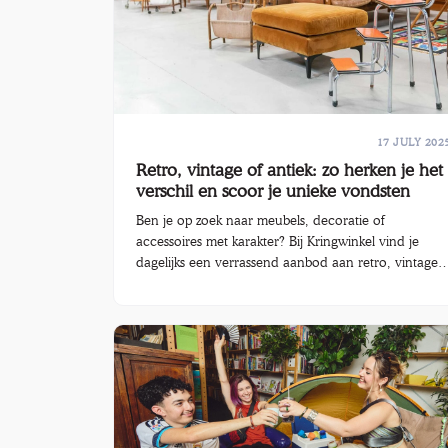
17 JULY 202
Retro, vintage of antiek: zo herken je het
verschil en scoor je unieke vondsten
Ben je op zoek naar meubels, decoratie of
accessoires met karakter? Bij Kringwinkel vind je
dagelijks een verrassend aanbod aan retro, vintage
en antiek. Maar wat betekenen die termen nu
precies? En hoe weet je wanneer je een écht
bijzondere vondst in handen hebt? We leggen het ui
en helpen je op weg met praktische tips.