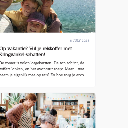
8 JULY 2025
Op vakantie? Vul je reiskoffer met
Kringwinkel-schatten!
De zomer is volop losgebarsten! De zon schijnt, de
koffers lonken, en het avontuur roept. Maar... wat
neem je eigenlijk mee op reis? En hoe zorg je ervoor
dat je niets vergeet?