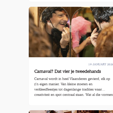
19 JANUARY 202
Carnaval? Dat vier je tweedehands
Carnaval wordt in heel Vlaanderen gevierd, elk op
z’n eigen manier. Van kleine stoeten en
verkleedfeestjes tot dagenlange tradities waar
creativiteit en spot centraal staan. Wat al die vormen
van carnaval gemeen hebben? Ze leven van
fantasie, improvisatie en het hergebruiken van wat e
al is. Precies daarom past tweedehands