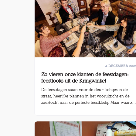
carnavalskleding er zo goed bij.
4 DECEMBER 202
Zo vieren onze klanten de feestdagen:
feestlooks uit de Kringwinkel
De feestdagen staan voor de deur: lichtjes in de
straat, heerlijke plannen in het vooruitzicht én de
zoektocht naar de perfecte feestkledij. Maar waarom
zou je voor nieuw kiezen, wanneer je in de
Kringwinkel originele feestlooks, stijlvolle feestkledij
voor dames, heren en kinderen én unieke
accessoires vindt voor een fractie van de prijs?
Duurzaam én betaalbaar vieren, dat is waar wij van