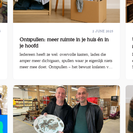
5
2 JUNE 2025
Ontspullen: meer ruimte in je huis én in
je hoofd
Iedereen heeft ze wel: overvolle kasten, lades die
amper meer dichtgaan, spullen waar je eigenlijk niets
meer mee doet. Ontspullen – het bewust loslaten van
spullen die je niet (meer) nodig hebt – is dé oplossing
voor wie weer rust en ruimte wil creëren in huis én
in het hoofd.