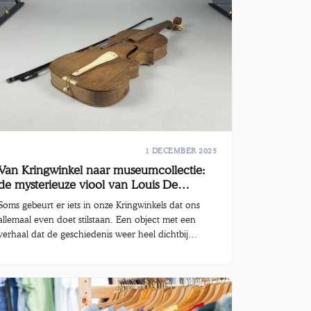
Kringwinkel ’t rad werden binnengebracht.
1 DECEMBER 2025
Van Kringwinkel naar museumcollectie:
de mysterieuze viool van Louis De
Backer
Soms gebeurt er iets in onze Kringwinkels dat ons
allemaal even doet stilstaan. Een object met een
verhaal dat de geschiedenis weer heel dichtbij
brengt. In Kringwinkel Sint-Niklaas mochten we zo’n
bijzondere vondst ontvangen: een handgemaakte
viool met een inscriptie uit de Eerste Wereldoorlog.
Wat begon als een intrigerende vraag, eindigde in
een prachtig stukje erfgoed dat nu een plaats krijgt in