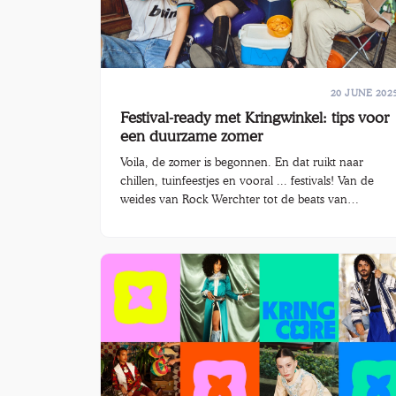
20 JUNE 202
Festival-ready met Kringwinkel: tips voor
een duurzame zomer
Voila, de zomer is begonnen. En dat ruikt naar
chillen, tuinfeestjes en vooral ... festivals! Van de
weides van Rock Werchter tot de beats van
Tomorrowland of de creatieve chaos van Dour, ons
klein landje bruist de komende twee maanden
opnieuw van muziek en sfeer. Of het nu je eerste
keer is, of je verzamelt jaar na jaar polsbandjes, een
goede voorbereiding is het halve werk. En dat moet
niet duur of doorsnee te zijn.