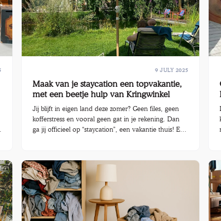
5
9 JULY 2025
Maak van je staycation een topvakantie,
met een beetje hulp van Kringwinkel
Jij blijft in eigen land deze zomer? Geen files, geen
kofferstress en vooral geen gat in je rekening. Dan
ga jij officieel op “staycation”, een vakantie thuis! En
die kan minstens even ontspannend, verrassend en
leuk zijn als op reis gaan. Waar het vooral om draait
t
is creativiteit. We geven je graag wat ideeën voor je
vakantie thuis.