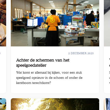
iets meer dan drie cadeautjes per persoon. Klinkt
gezellig, tot je weet dat 1 op de 3 cadeaus uiteindelijk
een fout kerstcadeau bleek te zijn.
5
2 DECEMBER 2025
Achter de schermen van het
speelgoedatelier
Wat komt er allemaal bij kijken, voor een stuk
speelgoed opnieuw in de schoen of onder de
kerstboom terechtkomt?