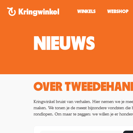
Spring naar inhoud
WINKELS
WEBSHOP
NIEUWS
OVER TWEEDEHAND
Kringwinkel bruist van verhalen. Hier nemen we je mee 
maken. We tonen je de meest bijzondere vondsten die
rondlopen. Om maar te zeggen: we willen je er honderdu