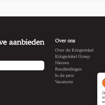
 we aanbieden
Over ons
Over de Kringwinkel
Kringwinkel Groep
Nieuws
Rondleidingen
In de pers
Vacatures
O
e
t