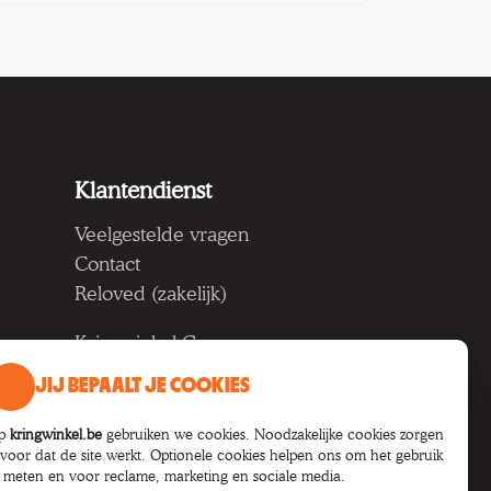
Klantendienst
Veelgestelde vragen
Contact
Reloved (zakelijk)
Kringwinkel Groep vzw
Koning Albertlaan 124, 9000
JIJ BEPAALT JE COOKIES
Gent
BTW BE 1033.922.208
p
kringwinkel.be
gebruiken we cookies. Noodzakelijke cookies zorgen
rvoor dat de site werkt. Optionele cookies helpen ons om het gebruik
e meten en voor reclame, marketing en sociale media.