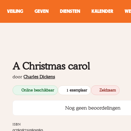
VEILING
GEVEN
DIENSTEN
KALENDER
WE
ZOEKEN
WINKEL
A Christmas carol
Typ minstens 2 
door
Charles Dickens
Online beschikbaar
1 exemplaar
Zeldzaam
Nog geen beoordelingen
ISBN
9780875980980