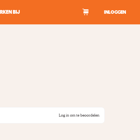
RKEN BIJ
INLOGGEN
WAGEN
tekens om te zoeken.
Log in om te beoordelen