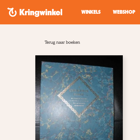
Spring naar inhoud
WINKELS
WEBSHOP
Terug naar boeken