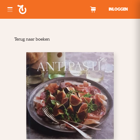
Spring naar inhoud
INLOGGEN
Terug naar boeken