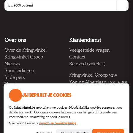
Over ons
Klantendienst
Over de Kringwinkel
Veelgestelde vragen
Kringwinkel Groep
Contact
Nieuws
Reloved (zakelijk)
Rondleidingen
Kringwinkel Groep vzw
In de pers
Koning Albertlaan 124, 9000
Vacatures
Gent
JIJ BEPAALT JE COOKIES
BTW BE 1033.922.208
Op
kringwinkel.be
gebruiken we cookies. Noodzakelijke cookies zorgen ervoor
dat de site werkt. Optionele cookies helpen ons om het gebruik te meten en
voor reclame, marketing en sociale media.
Privacy
Voorwaarden
Toegankelijkheid
Cookie-instellingen
Meer lezen? Lees onze
privacy- en cookieverklaring
.
B2B