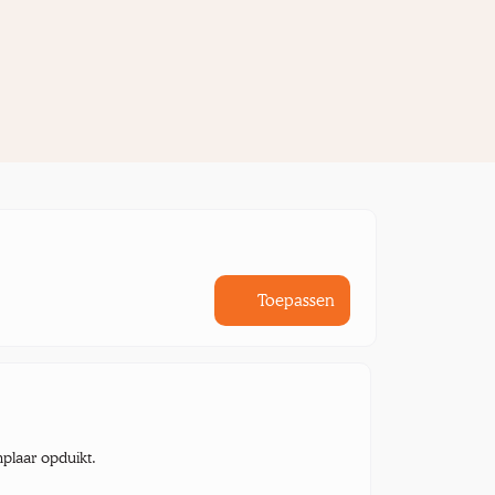
Toepassen
mplaar opduikt.