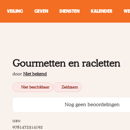
VEILING
GEVEN
DIENSTEN
KALENDER
WE
ZOEKEN
WINKEL
Gourmetten en racletten
Typ minstens 2 
door
Niet bekend
Niet beschikbaar
Zeldzaam
Nog geen beoordelingen
ISBN
9781472314192