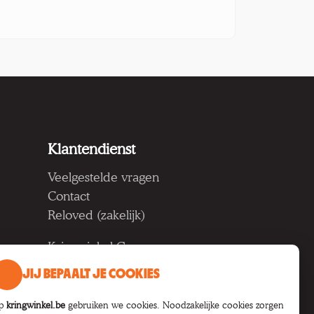
Klantendienst
Veelgestelde vragen
Contact
Reloved (zakelijk)
Kringwinkel Groep vzw
Koning Albertlaan 124, 9000
JIJ BEPAALT JE COOKIES
Gent
BTW BE 1033.922.208
p
kringwinkel.be
gebruiken we cookies. Noodzakelijke cookies zorgen