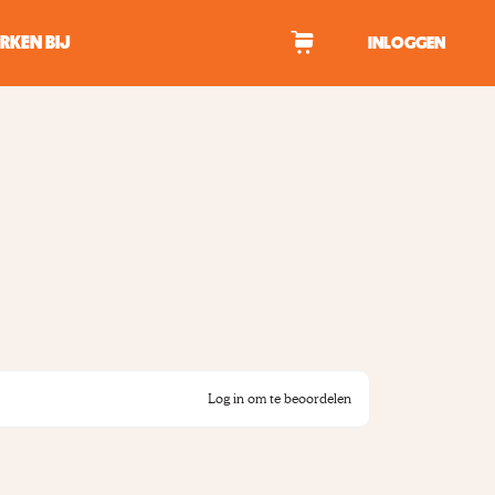
RKEN BIJ
INLOGGEN
WAGEN
tekens om te zoeken.
Log in om te beoordelen