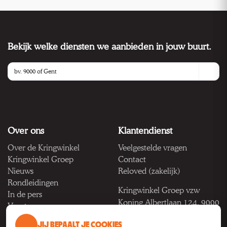
Bekijk welke diensten we aanbieden in jouw buurt.
Over ons
Klantendienst
Over de Kringwinkel
Veelgestelde vragen
Kringwinkel Groep
Contact
Nieuws
Reloved (zakelijk)
Rondleidingen
Kringwinkel Groep vzw
In de pers
Koning Albertlaan 124, 9000
Vacatures
Gent
JIJ BEPAALT JE COOKIES
BTW BE 1033.922.208