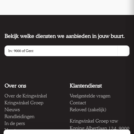
Bekijk welke diensten we aanbieden in jouw buurt.
Over ons
Klantendienst
Over de Kringwinkel
Veelgestelde vragen
Kringwinkel Groep
Contact
Nieuws
Reloved (zakelijk)
Rondleidingen
Kringwinkel Groep vzw
In de pers
Koning Albertlaan 124, 9000
Vacatures