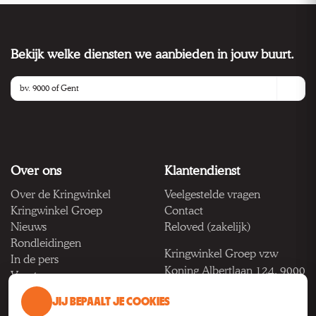
Bekijk welke diensten we aanbieden in jouw buurt.
Over ons
Klantendienst
Over de Kringwinkel
Veelgestelde vragen
Kringwinkel Groep
Contact
Nieuws
Reloved (zakelijk)
Rondleidingen
Kringwinkel Groep vzw
In de pers
Koning Albertlaan 124, 9000
Vacatures
Gent
JIJ BEPAALT JE COOKIES
BTW BE 1033.922.208