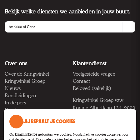
Bekijk welke diensten we aanbieden in jouw buurt.
Over ons
Klantendienst
Over de Kringwinkel
Veelgestelde vragen
Kringwinkel Groep
Contact
Nieuws
Reloved (zakelijk)
Rondleidingen
Kringwinkel Groep vzw
In de pers
Koning Albertlaan 124, 9000
Vacatures
Gent
JIJ BEPAALT JE COOKIES
BTW BE 1033.922.208
Op
kringwinkel.be
gebruiken we cookies. Noodzakelijke cookies zorgen ervoor
dat de site werkt. Optionele cookies helpen ons om het gebruik te meten en