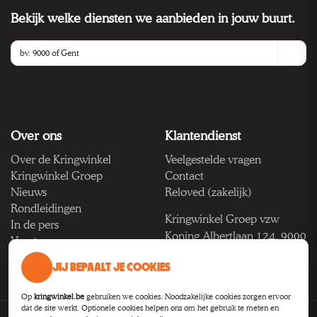
Bekijk welke diensten we aanbieden in jouw buurt.
Over ons
Klantendienst
Over de Kringwinkel
Veelgestelde vragen
Kringwinkel Groep
Contact
Nieuws
Reloved (zakelijk)
Rondleidingen
Kringwinkel Groep vzw
In de pers
Koning Albertlaan 124, 9000
Vacatures
Gent
JIJ BEPAALT JE COOKIES
BTW BE 1033.922.208
Op
kringwinkel.be
gebruiken we cookies. Noodzakelijke cookies zorgen ervoor
dat de site werkt. Optionele cookies helpen ons om het gebruik te meten en