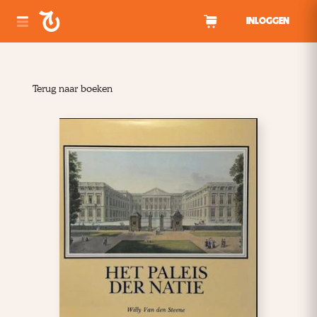
Spring naar inhoud
INLOGGEN
Terug naar boeken