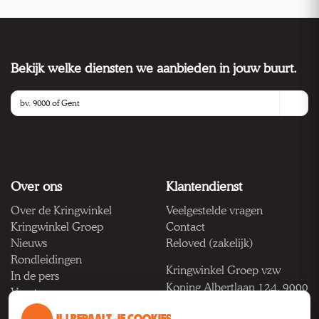
Bekijk welke diensten we aanbieden in jouw buurt.
Over ons
Klantendienst
Over de Kringwinkel
Veelgestelde vragen
Kringwinkel Groep
Contact
Nieuws
Reloved (zakelijk)
Rondleidingen
Kringwinkel Groep vzw
In de pers
Koning Albertlaan 124, 9000
Vacatures
Gent
JIJ BEPAALT JE COOKIES