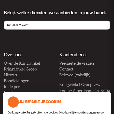
Bekijk welke diensten we aanbieden in jouw buurt.
Over ons
Klantendienst
Over de Kringwinkel
Veelgestelde vragen
Kringwinkel Groep
Contact
Nieuws
Reloved (zakelijk)
Rondleidingen
Kringwinkel Groep vzw
In de pers
Koning Albertlaan 124, 9000
Vacatures
Gent
JIJ BEPAALT JE COOKIES
BTW BE 1033.922.208
Op
kringwinkel.be
gebruiken we cookies. Noodzakelijke cookies zorgen ervoor