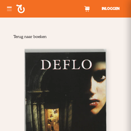
Spring naar inhoud
INLOGGEN
Terug naar boeken