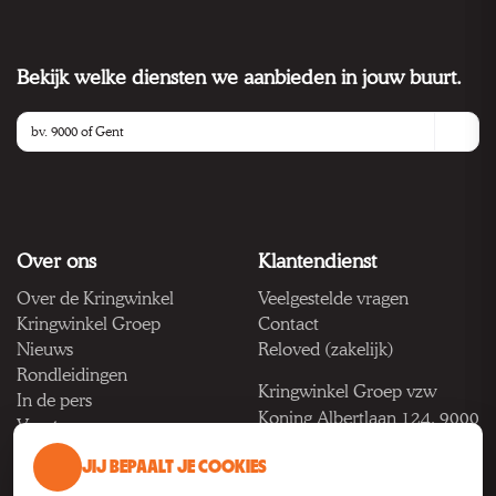
Bekijk welke diensten we aanbieden in jouw buurt.
Over ons
Klantendienst
Over de Kringwinkel
Veelgestelde vragen
Kringwinkel Groep
Contact
Nieuws
Reloved (zakelijk)
Rondleidingen
Kringwinkel Groep vzw
In de pers
Koning Albertlaan 124, 9000
Vacatures
Gent
JIJ BEPAALT JE COOKIES
BTW BE 1033.922.208