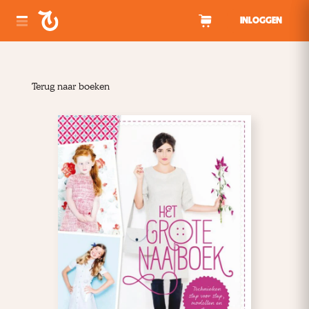
Spring naar inhoud
INLOGGEN
Terug naar boeken