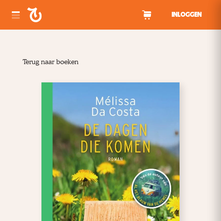
Spring naar inhoud
INLOGGEN
Terug naar boeken