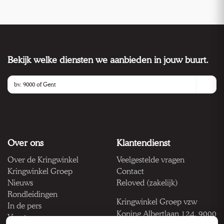
Bekijk welke diensten we aanbieden in jouw buurt.
Over ons
Klantendienst
Over de Kringwinkel
Veelgestelde vragen
Kringwinkel Groep
Contact
Nieuws
Reloved (zakelijk)
Rondleidingen
Kringwinkel Groep vzw
In de pers
Koning Albertlaan 124, 9000
Vacatures