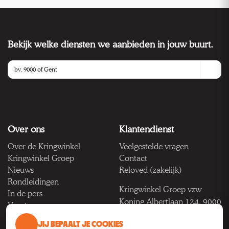
Bekijk welke diensten we aanbieden in jouw buurt.
Over ons
Klantendienst
Over de Kringwinkel
Veelgestelde vragen
Kringwinkel Groep
Contact
Nieuws
Reloved (zakelijk)
Rondleidingen
Kringwinkel Groep vzw
In de pers
Koning Albertlaan 124, 9000
Vacatures
Gent
JIJ BEPAALT JE COOKIES
BTW BE 1033.922.208