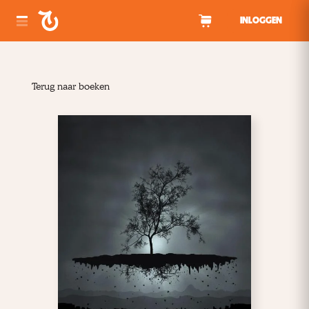
Spring naar inhoud
INLOGGEN
Terug naar boeken