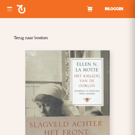
Spring naar inhoud
INLOGGEN
Terug naar boeken