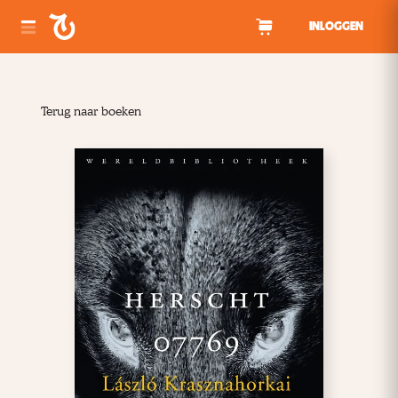
Spring naar inhoud
INLOGGEN
Terug naar boeken