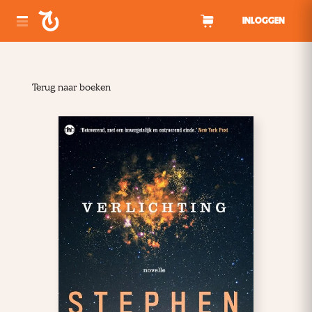
Spring naar inhoud
INLOGGEN
Terug naar boeken