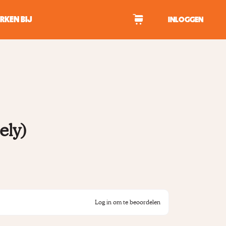
RKEN BIJ
INLOGGEN
WAGEN
tekens om te zoeken.
ely)
Log in om te beoordelen