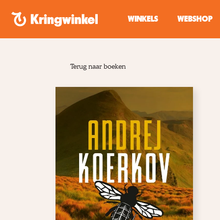
Spring naar inhoud
WINKELS
WEBSHOP
Terug naar boeken