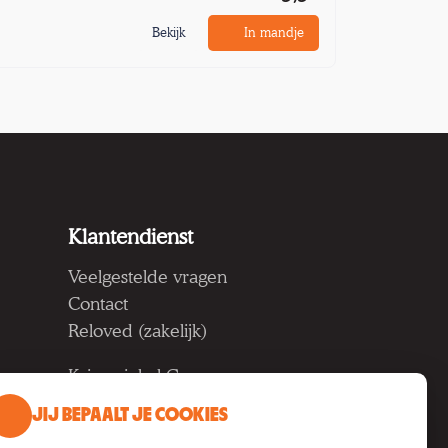
Bekijk
In mandje
Klantendienst
Veelgestelde vragen
Contact
Reloved (zakelijk)
Kringwinkel Groep vzw
Koning Albertlaan 124, 9000
JIJ BEPAALT JE COOKIES
Gent