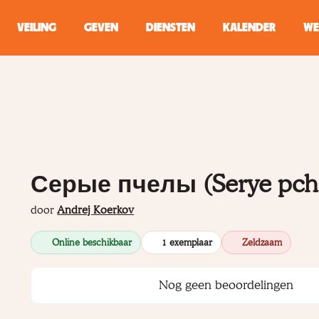
VEILING
GEVEN
DIENSTEN
KALENDER
WE
ZOEKEN
WINKEL
Typ minstens 2 
Серые пчелы (Serye pch
door
Andrej Koerkov
Online beschikbaar
1 exemplaar
Zeldzaam
Nog geen beoordelingen