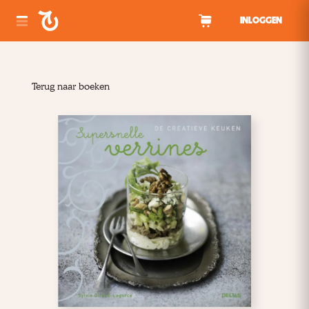
Spring naar inhoud
INLOGGEN
Terug naar boeken