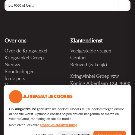
Over ons
Klantendienst
Over de Kringwinkel
Veelgestelde vragen
Kringwinkel Groep
Contact
Nieuws
Reloved (zakelijk)
Rondleidingen
Kringwinkel Groep vzw
In de pers
Koning Albertlaan 124, 9000
Vacatures
Gent
JIJ BEPAALT JE COOKIES
BTW BE 1033.922.208
Op
kringwinkel.be
gebruiken we cookies. Noodzakelijke cookies zorgen ervoor
dat de site werkt. Optionele cookies helpen ons om het gebruik te meten en
voor reclame, marketing en sociale media.
Privacy
Voorwaarden
Toegankelijkheid
Cookie-instellingen
Meer lezen? Lees onze
privacy- en cookieverklaring
.
B2B