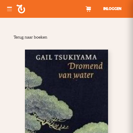
Spring naar inhoud
INLOGGEN
Terug naar boeken