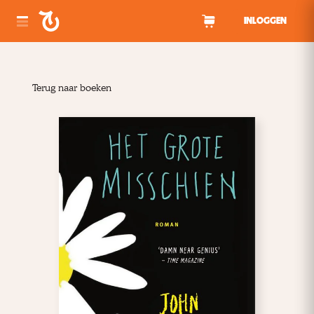
Spring naar inhoud
INLOGGEN
Terug naar boeken