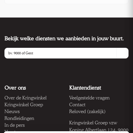
Bekijk welke diensten we aanbieden in jouw buurt.
Over ons
Klantendienst
Over de Kringwinkel
Veelgestelde vragen
Kringwinkel Groep
Contact
Nieuws
Reloved (zakelijk)
Rondleidingen
Kringwinkel Groep vzw
In de pers
Koning Albertlaan 124, 9000
Vacatures