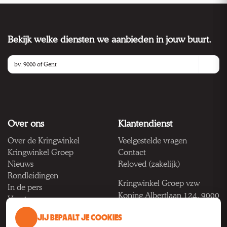
Bekijk welke diensten we aanbieden in jouw buurt.
Over ons
Klantendienst
Over de Kringwinkel
Veelgestelde vragen
Kringwinkel Groep
Contact
Nieuws
Reloved (zakelijk)
Rondleidingen
Kringwinkel Groep vzw
In de pers
Koning Albertlaan 124, 9000
Vacatures
Gent
JIJ BEPAALT JE COOKIES
BTW BE 1033.922.208