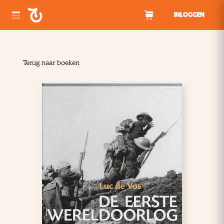
Spring naar inhoud
INLOGGEN
Terug naar boeken