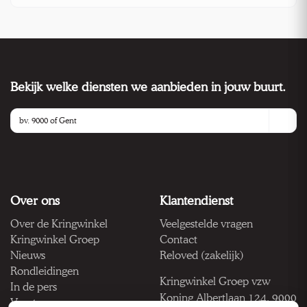
Bekijk welke diensten we aanbieden in jouw buurt.
Over ons
Klantendienst
Over de Kringwinkel
Veelgestelde vragen
Kringwinkel Groep
Contact
Nieuws
Reloved (zakelijk)
Rondleidingen
Kringwinkel Groep vzw
In de pers
Koning Albertlaan 124, 9000
Vacatures