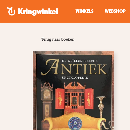
Spring naar inhoud
WINKELS
WEBSHOP
Terug naar boeken