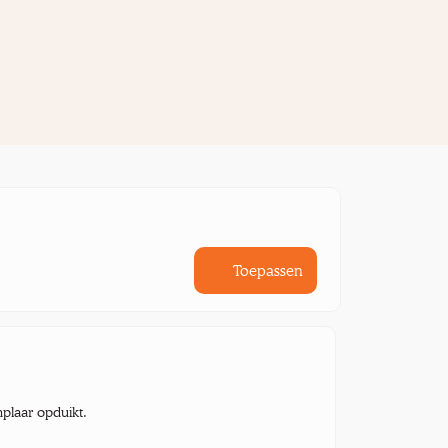
Toepassen
mplaar opduikt.