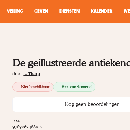
VEILING
GEVEN
DIENSTEN
KALENDER
WE
ZOEKEN
WINKEL
De geillustreerde antieken
Typ minstens 2 
door
L. Tharp
Niet beschikbaar
Veel voorkomend
Nog geen beoordelingen
ISBN
9789062488612