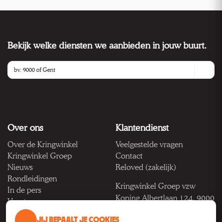
Bekijk welke diensten we aanbieden in jouw buurt.
Over ons
Klantendienst
Over de Kringwinkel
Veelgestelde vragen
Kringwinkel Groep
Contact
Nieuws
Reloved (zakelijk)
Rondleidingen
Kringwinkel Groep vzw
In de pers
Koning Albertlaan 124, 9000
Vacatures
Gent
JIJ BEPAALT JE COOKIES
BTW BE 1033.922.208