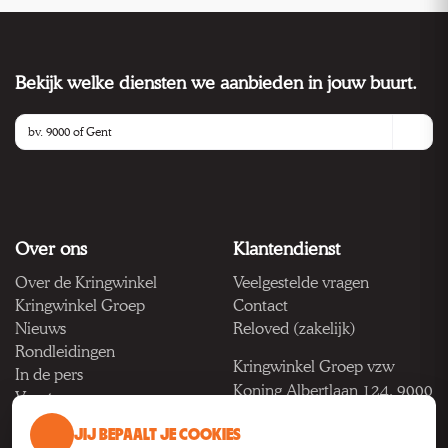
Bekijk welke diensten we aanbieden in jouw buurt.
Over ons
Klantendienst
Over de Kringwinkel
Veelgestelde vragen
Kringwinkel Groep
Contact
Nieuws
Reloved (zakelijk)
Rondleidingen
Kringwinkel Groep vzw
In de pers
Koning Albertlaan 124, 9000
Vacatures
Gent
JIJ BEPAALT JE COOKIES
BTW BE 1033.922.208