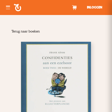
Spring naar inhoud
INLOGGEN
Terug naar boeken