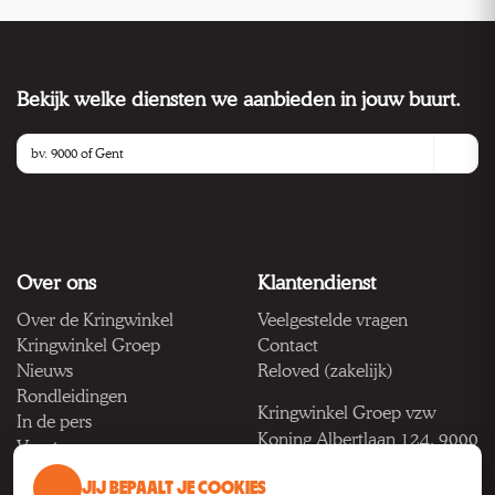
Bekijk welke diensten we aanbieden in jouw buurt.
Over ons
Klantendienst
Over de Kringwinkel
Veelgestelde vragen
Kringwinkel Groep
Contact
Nieuws
Reloved (zakelijk)
Rondleidingen
Kringwinkel Groep vzw
In de pers
Koning Albertlaan 124, 9000
Vacatures
Gent
JIJ BEPAALT JE COOKIES
BTW BE 1033.922.208