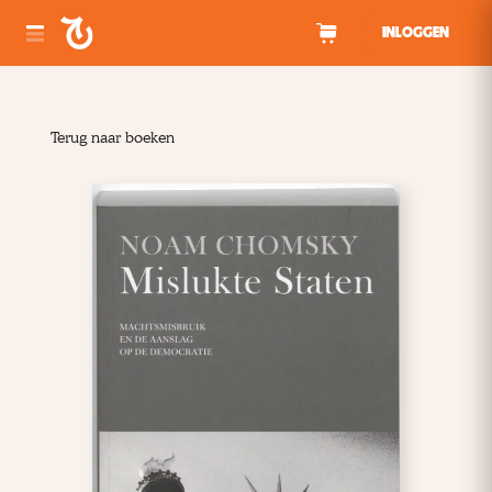
Spring naar inhoud
INLOGGEN
Terug naar boeken