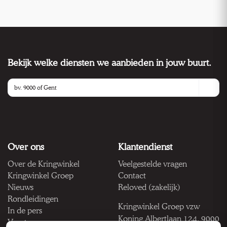
Bekijk welke diensten we aanbieden in jouw buurt.
Over ons
Klantendienst
Over de Kringwinkel
Veelgestelde vragen
Kringwinkel Groep
Contact
Nieuws
Reloved (zakelijk)
Rondleidingen
Kringwinkel Groep vzw
In de pers
Koning Albertlaan 124, 9000
Vacatures