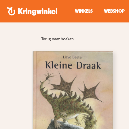
Spring naar inhoud
WINKELS
WEBSHOP
Terug naar boeken