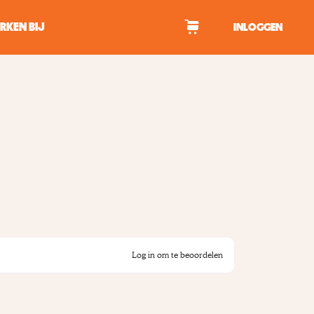
RKEN BIJ
INLOGGEN
WAGEN
tekens om te zoeken.
Log in om te beoordelen