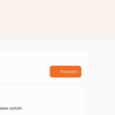
Toepassen
mplaar opduikt.