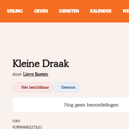
VEILING
GEVEN
DIENSTEN
KALENDER
WE
ZOEKEN
WINKEL
Kleine Draak
Typ minstens 2 
door
Lieve Baeten
Niet beschikbaar
Gewoon
Nog geen beoordelingen
ISBN
9789068227321