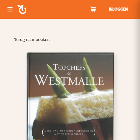
Spring naar inhoud
INLOGGEN
Terug naar boeken