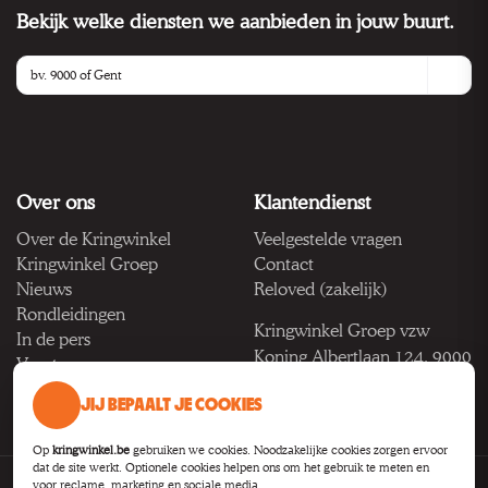
Bekijk welke diensten we aanbieden in jouw buurt.
Over ons
Klantendienst
Over de Kringwinkel
Veelgestelde vragen
Kringwinkel Groep
Contact
Nieuws
Reloved (zakelijk)
Rondleidingen
Kringwinkel Groep vzw
In de pers
Koning Albertlaan 124, 9000
Vacatures
Gent
JIJ BEPAALT JE COOKIES
BTW BE 1033.922.208
Op
kringwinkel.be
gebruiken we cookies. Noodzakelijke cookies zorgen ervoor
dat de site werkt. Optionele cookies helpen ons om het gebruik te meten en
voor reclame, marketing en sociale media.