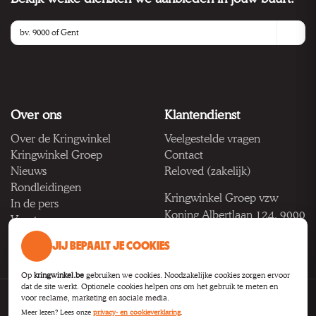
Over ons
Klantendienst
Over de Kringwinkel
Veelgestelde vragen
Kringwinkel Groep
Contact
Nieuws
Reloved (zakelijk)
Rondleidingen
Kringwinkel Groep vzw
In de pers
Koning Albertlaan 124, 9000
Vacatures
Gent
JIJ BEPAALT JE COOKIES
BTW BE 1033.922.208
Op
kringwinkel.be
gebruiken we cookies. Noodzakelijke cookies zorgen ervoor
dat de site werkt. Optionele cookies helpen ons om het gebruik te meten en
voor reclame, marketing en sociale media.
Privacy
Voorwaarden
Toegankelijkheid
Cookie-instellingen
Meer lezen? Lees onze
privacy- en cookieverklaring
.