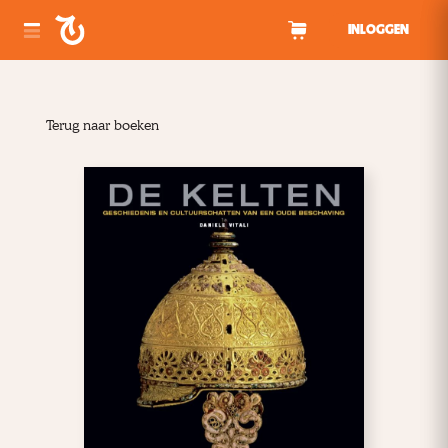
Spring naar inhoud
INLOGGEN
Terug naar boeken