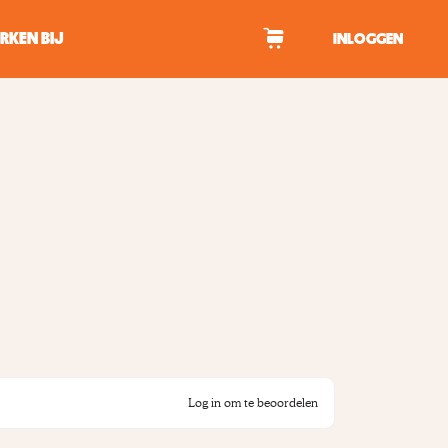
RKEN BIJ
INLOGGEN
WAGEN
tekens om te zoeken.
Log in om te beoordelen