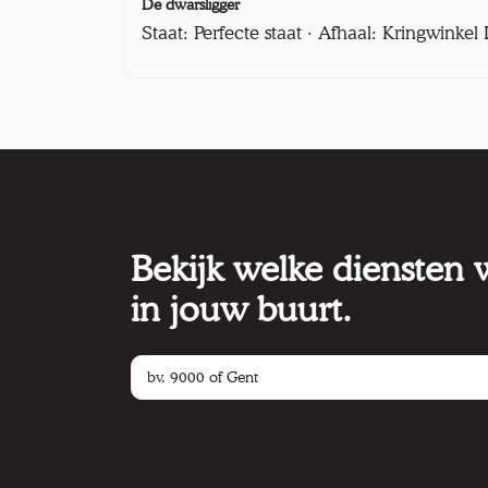
De dwarsligger
Staat: Perfecte staat · Afhaal: Kringwinke
Bekijk welke diensten
in jouw buurt.