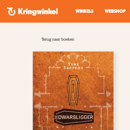
Spring naar inhoud
WINKELS
WEBSHOP
Terug naar boeken