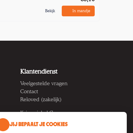
Bekijk
In mandje
Klantendienst
Veelgestelde vragen
Contact
Reloved (zakelijk)
Kringwinkel Groep vzw
Koning Albertlaan 124, 9000
JIJ BEPAALT JE COOKIES
Gent