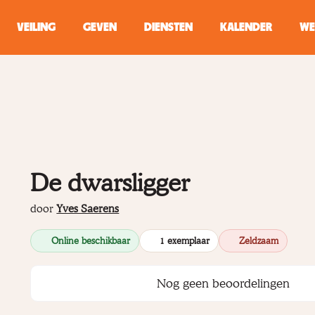
VEILING
GEVEN
DIENSTEN
KALENDER
WE
ZOEKEN
WINKEL
Typ minstens 2 
De dwarsligger
door
Yves Saerens
Online beschikbaar
1 exemplaar
Zeldzaam
Nog geen beoordelingen