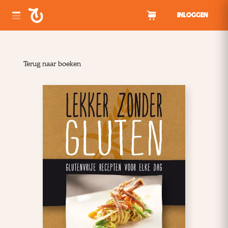
Spring naar inhoud
INLOGGEN
Terug naar boeken