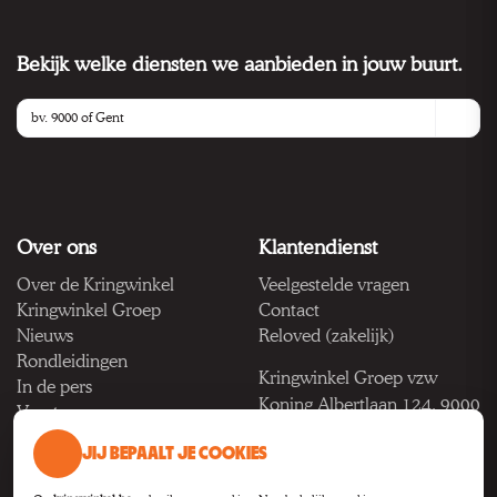
Bekijk welke diensten we aanbieden in jouw buurt.
Over ons
Klantendienst
Over de Kringwinkel
Veelgestelde vragen
Kringwinkel Groep
Contact
Nieuws
Reloved (zakelijk)
Rondleidingen
Kringwinkel Groep vzw
In de pers
Koning Albertlaan 124, 9000
Vacatures
Gent
JIJ BEPAALT JE COOKIES
BTW BE 1033.922.208