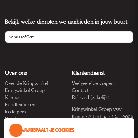
Bekijk welke diensten we aanbieden in jouw buurt.
Over ons
Klantendienst
Over de Kringwinkel
Veelgestelde vragen
Kringwinkel Groep
Contact
Nieuws
Reloved (zakelijk)
Rondleidingen
Kringwinkel Groep vzw
In de pers
Koning Albertlaan 124, 9000
Vacatures
Gent
JIJ BEPAALT JE COOKIES
BTW BE 1033.922.208