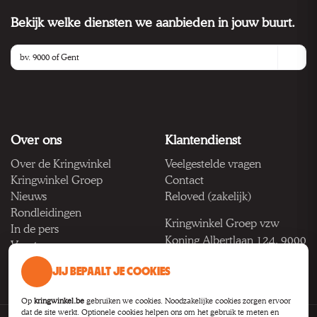
Bekijk welke diensten we aanbieden in jouw buurt.
Over ons
Klantendienst
Over de Kringwinkel
Veelgestelde vragen
Kringwinkel Groep
Contact
Nieuws
Reloved (zakelijk)
Rondleidingen
Kringwinkel Groep vzw
In de pers
Koning Albertlaan 124, 9000
Vacatures
Gent
JIJ BEPAALT JE COOKIES
BTW BE 1033.922.208
Op
kringwinkel.be
gebruiken we cookies. Noodzakelijke cookies zorgen ervoor
dat de site werkt. Optionele cookies helpen ons om het gebruik te meten en