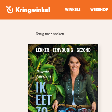
Spring naar inhoud
WINKELS
WEBSHOP
Terug naar boeken