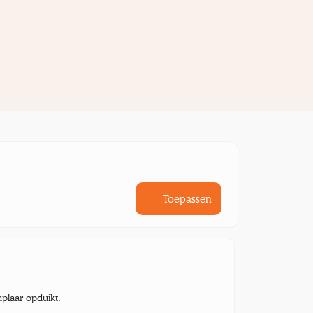
Toepassen
mplaar opduikt.