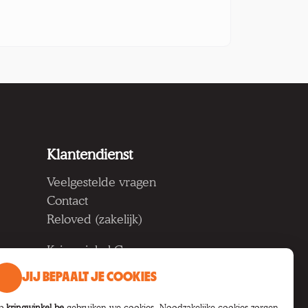
Klantendienst
Veelgestelde vragen
Contact
Reloved (zakelijk)
Kringwinkel Groep vzw
Koning Albertlaan 124, 9000
JIJ BEPAALT JE COOKIES
Gent
p
kringwinkel.be
gebruiken we cookies. Noodzakelijke cookies zorgen