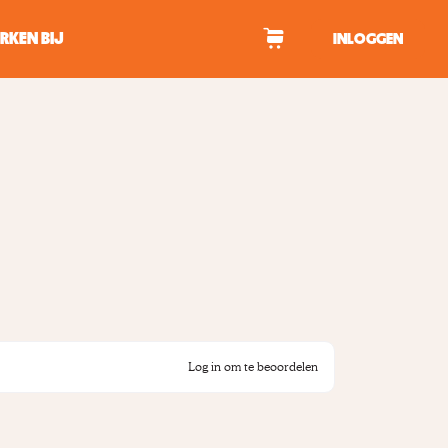
RKEN BIJ
INLOGGEN
WAGEN
tekens om te zoeken.
Log in om te beoordelen