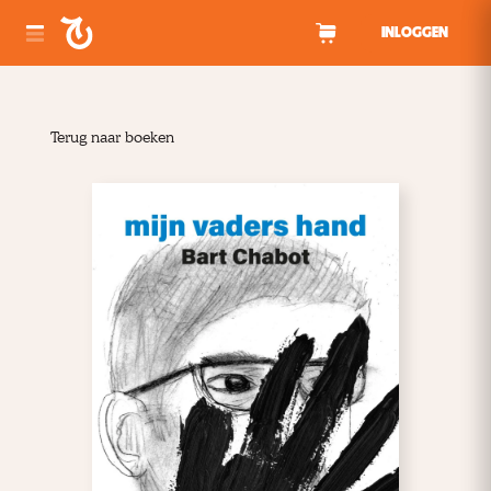
Spring naar inhoud
INLOGGEN
Terug naar boeken