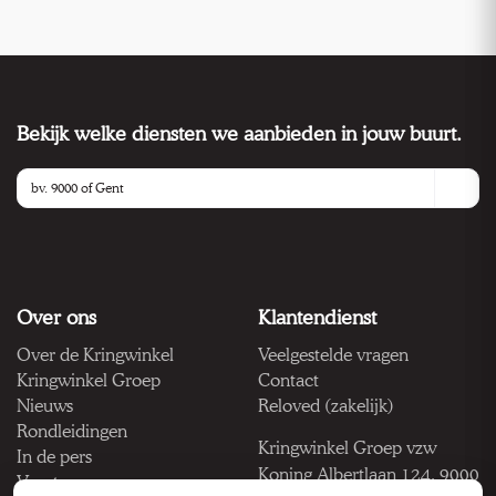
Bekijk welke diensten we aanbieden in jouw buurt.
Over ons
Klantendienst
Over de Kringwinkel
Veelgestelde vragen
Kringwinkel Groep
Contact
Nieuws
Reloved (zakelijk)
Rondleidingen
Kringwinkel Groep vzw
In de pers
Koning Albertlaan 124, 9000
Vacatures