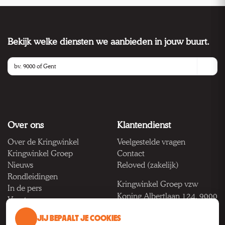
Bekijk welke diensten we aanbieden in jouw buurt.
Over ons
Klantendienst
Over de Kringwinkel
Veelgestelde vragen
Kringwinkel Groep
Contact
Nieuws
Reloved (zakelijk)
Rondleidingen
Kringwinkel Groep vzw
In de pers
Koning Albertlaan 124, 9000
Vacatures
Gent
JIJ BEPAALT JE COOKIES
BTW BE 1033.922.208