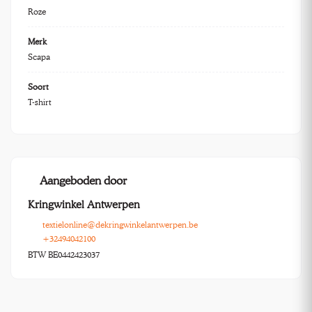
Roze
Merk
Scapa
Soort
T-shirt
Aangeboden door
Kringwinkel Antwerpen
textielonline@dekringwinkelantwerpen.be
+32494042100
BTW BE0442423037