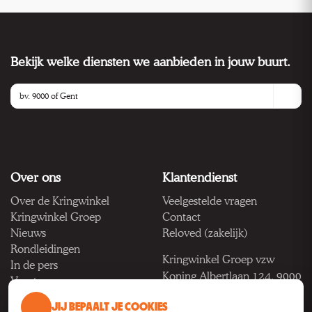
Bekijk welke diensten we aanbieden in jouw buurt.
Over ons
Klantendienst
Over de Kringwinkel
Veelgestelde vragen
Kringwinkel Groep
Contact
Nieuws
Reloved (zakelijk)
Rondleidingen
Kringwinkel Groep vzw
In de pers
Koning Albertlaan 124, 9000
Vacatures
Gent
JIJ BEPAALT JE COOKIES
BTW BE 1033.922.208