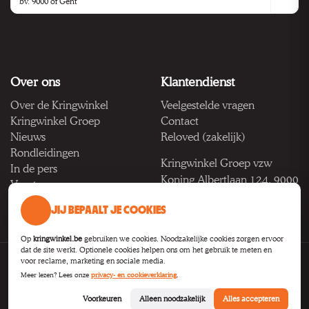
Over ons
Klantendienst
Over de Kringwinkel
Veelgestelde vragen
Kringwinkel Groep
Contact
Nieuws
Reloved (zakelijk)
Rondleidingen
Kringwinkel Groep vzw
In de pers
Koning Albertlaan 124, 9000
Vacatures
Gent
JIJ BEPAALT JE COOKIES
BTW BE 1033.922.208
Op
kringwinkel.be
gebruiken we cookies. Noodzakelijke cookies zorgen ervoor
dat de site werkt. Optionele cookies helpen ons om het gebruik te meten en
voor reclame, marketing en sociale media.
Privacy
Voorwaarden
Toegankelijkheid
Cookie-instellingen
Meer lezen? Lees onze
privacy- en cookieverklaring
.
B2B
Voorkeuren
Alleen noodzakelijk
Alles accepteren
© 2026
Kringwinkel Groep VZW
.