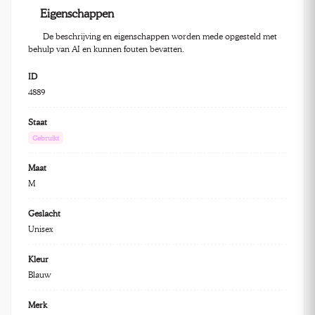
Eigenschappen
De beschrijving en eigenschappen worden mede opgesteld met
behulp van AI en kunnen fouten bevatten.
ID
4889
Staat
Gebruikt
Maat
M
Geslacht
Unisex
Kleur
Blauw
Merk